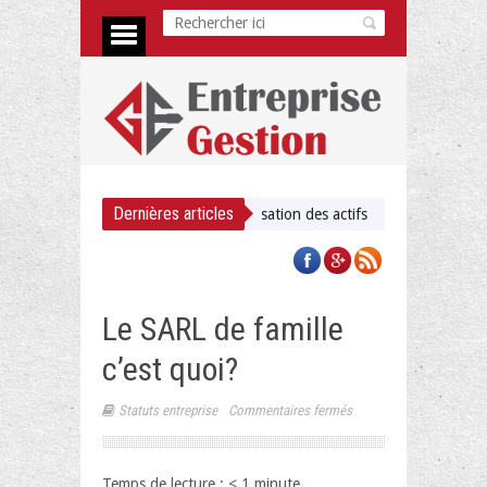
Dernières articles
e de document + checklist priorisation des actifs
Vendre une machine i
Le SARL de famille
c’est quoi?
sur
Statuts entreprise
Commentaires fermés
Le
SARL
de
Temps de lecture :
< 1
minute