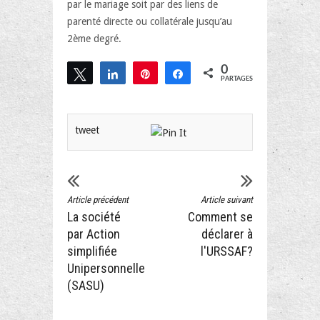
par le mariage soit par des liens de
parenté directe ou collatérale jusqu’au
2ème degré.
0
Tweetez
Partagez
Épingle
Partagez
PARTAGES
tweet
Article précédent
Article suivant
La société
Comment se
par Action
déclarer à
simplifiée
l'URSSAF?
Unipersonnelle
(SASU)